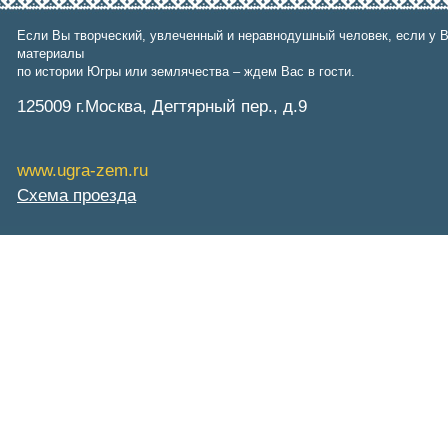
Фонд им. В.И.Муравленко
Фонд им. Б.Е.Щербины
Если Вы творческий, увлеченный и неравнодушный человек, если у В
АКМНСС и ДВ РФ
материалы
Национальная служба
по истории Югры или землячества – ждем Вас в гости.
мониторинга
Клуб регионов
125009 г.Москва, Дегтярный пер., д.9
РИА ФедералПресс
Arctic info
ГТРК «Ямал-Регион»
www.ugra-zem.ru
"Тюмень медиа"
"Красный Север"
Схема проезда
"Север - наш!"
"Север - Пресс"
ИА "Тюменская линия"
"Тюменская область сегодня"
"Тюменские известия"
"Новости Югры"
РИЦ "Югра"
BarentsObserver.com
На Западе Москвы. Проспект
Вернадского