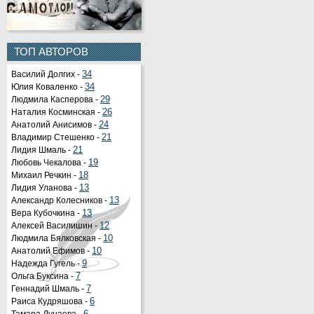
ТОП АВТОРОВ
Василий Долгих -
34
Юлия Коваленко -
34
Людмила Касперова -
29
Наталия Косминская -
26
Анатолий Анисимов -
24
Владимир Стешенко -
21
Лидия Шмаль -
21
Любовь Чекалова -
19
Михаил Речкин -
18
Лидия Уланова -
13
Александр Колесников -
13
Вера Кубочкина -
13
Алексей Василишин -
12
Людмила Бялковская -
10
Анатолий Ефимов -
10
Надежда Гугель -
9
Ольга Буксина -
7
Геннадий Шмаль -
7
Раиса Кудряшова -
6