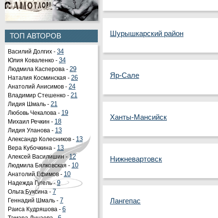
Шурышкарский район
ТОП АВТОРОВ
Василий Долгих -
34
Юлия Коваленко -
34
Людмила Касперова -
29
Яр-Сале
Наталия Косминская -
26
Анатолий Анисимов -
24
Владимир Стешенко -
21
Лидия Шмаль -
21
Любовь Чекалова -
19
Ханты-Мансийск
Михаил Речкин -
18
Лидия Уланова -
13
Александр Колесников -
13
Вера Кубочкина -
13
Алексей Василишин -
12
Нижневартовск
Людмила Бялковская -
10
Анатолий Ефимов -
10
Надежда Гугель -
9
Ольга Буксина -
7
Лангепас
Геннадий Шмаль -
7
Раиса Кудряшова -
6