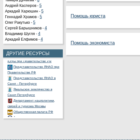
Тамара Дунаева -
6
Андрей Касперов -
5
Аркадий Харюшин -
5
Помощь юриста
Геннадий Храмов -
5
Органы государственной
Олег Ракутько -
5
власти РФ
Сергей Барышников -
4
Портал государственных и
Владимир Шугля -
4
муниципальных услуг
Аркадий Елфимов -
4
Помощь экономиста
Официальный портал
правовой информации
ДРУГИЕ РЕСУРСЫ
Представительство ХМАО -
Югры при Правительстве РФ
Представительство ЯНАО при
Правительстве РФ
Представительство ЯНАО в
Санкт - Петербурге
Ямальское землячество в
Санкт-Петербурге
Департамент нацполитики,
связей и туризма Москвы
Общественная палата РФ
Ассоциация полярников
СНП России
РОССНГС
СибНАЦ
Фонд им. В.И.Муравленко