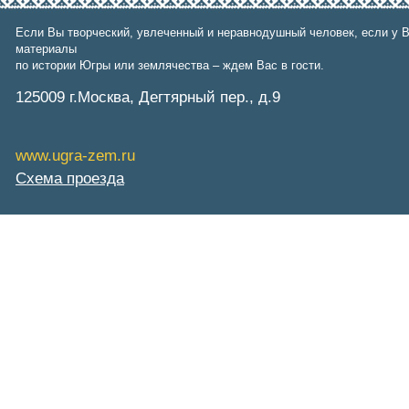
Фонд им. Б.Е.Щербины
АКМНСС и ДВ РФ
Если Вы творческий, увлеченный и неравнодушный человек, если у В
Национальная служба
материалы
мониторинга
по истории Югры или землячества – ждем Вас в гости.
Клуб регионов
РИА ФедералПресс
125009 г.Москва, Дегтярный пер., д.9
Arctic info
ГТРК «Ямал-Регион»
"Тюмень медиа"
www.ugra-zem.ru
"Красный Север"
Схема проезда
"Север - наш!"
"Север - Пресс"
ИА "Тюменская линия"
"Тюменская область сегодня"
"Тюменские известия"
"Новости Югры"
РИЦ "Югра"
BarentsObserver.com
На Западе Москвы. Проспект
Вернадского