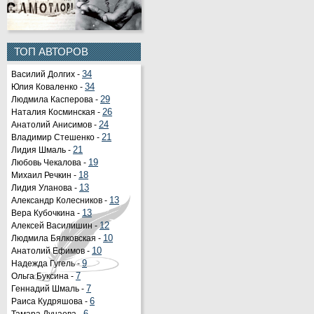
ТОП АВТОРОВ
Василий Долгих -
34
Юлия Коваленко -
34
Людмила Касперова -
29
Наталия Косминская -
26
Анатолий Анисимов -
24
Владимир Стешенко -
21
Лидия Шмаль -
21
Любовь Чекалова -
19
Михаил Речкин -
18
Лидия Уланова -
13
Александр Колесников -
13
Вера Кубочкина -
13
Алексей Василишин -
12
Людмила Бялковская -
10
Анатолий Ефимов -
10
Надежда Гугель -
9
Ольга Буксина -
7
Геннадий Шмаль -
7
Раиса Кудряшова -
6