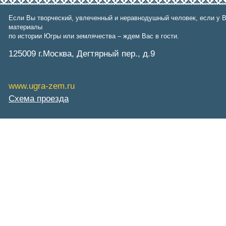
Фонд им. В.И.Муравленко
Фонд им. Б.Е.Щербины
Если Вы творческий, увлеченный и неравнодушный человек, если у В
АКМНСС и ДВ РФ
материалы
Национальная служба
по истории Югры или землячества – ждем Вас в гости.
мониторинга
Клуб регионов
125009 г.Москва, Дегтярный пер., д.9
РИА ФедералПресс
Arctic info
ГТРК «Ямал-Регион»
www.ugra-zem.ru
"Тюмень медиа"
"Красный Север"
Схема проезда
"Север - наш!"
"Север - Пресс"
ИА "Тюменская линия"
"Тюменская область сегодня"
"Тюменские известия"
"Новости Югры"
РИЦ "Югра"
BarentsObserver.com
На Западе Москвы. Проспект
Вернадского