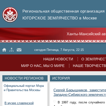
Региональная общественная организация
ЮГОРСКОЕ ЗЕМЛЯЧЕСТВО в Москве
Ханты-Мансийский ав
сегодня Пятница, 7 Августа, 22:15
НАШИ НОВОСТИ
О ЗЕМЛЯЧЕС
МИР О НАС, МЫ О МИРЕ
НАШЕ ТВОРЧЕСТ
НОВОСТИ РЕГИОНОВ
ИСТОРИЯ
Официальный портал Мэра
Сергей Барышников, заместит
и Правительства Москвы
Западно-Сибирского землячест
В 1997 году, после случайного
В музее славянской