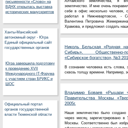
Алтайского землячества, я в
письменности «Слово» на
землячество. И мне очень понравил
ВДНХ открылась выставка
себе в офис несколько человек, 
исторических манускриптов
работал в Нижневартовске, - С
Валентина Петровича Жемерикина
Храмова, и предложил создать наш
Ханты-Мансийский
автономный округ - Югра
Единый официальный сайт
Николь Бельская «Родная на
государственных органов
Сибирь». Общественно-п
«Сибирское богатство», №3 201
Югра завершила подготовку
В сознании человека есть слова, 
к проведению XVII
сквозь толщу времени. Например, 
Международного IT‑Форума
с участием стран БРИКС и
ШОС
Владимир Боваев «Рыцари че
Правительства Москвы «Твер
2005г.
Официальный портал
органов государственной
Наше землячество было создано 
власти Тюменской области
через месяц зарегист­рировано в 
Москвы. Соот­ветственно был избр