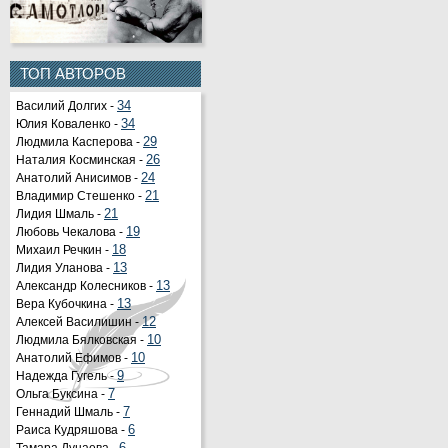
ТОП АВТОРОВ
Василий Долгих -
34
Юлия Коваленко -
34
Людмила Касперова -
29
Наталия Косминская -
26
Анатолий Анисимов -
24
Владимир Стешенко -
21
Лидия Шмаль -
21
Любовь Чекалова -
19
Михаил Речкин -
18
Лидия Уланова -
13
Александр Колесников -
13
Вера Кубочкина -
13
Алексей Василишин -
12
Людмила Бялковская -
10
Анатолий Ефимов -
10
Надежда Гугель -
9
Ольга Буксина -
7
Геннадий Шмаль -
7
Раиса Кудряшова -
6