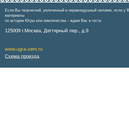
Фонд им. В.И.Муравленко
Фонд им. Б.Е.Щербины
Если Вы творческий, увлеченный и неравнодушный человек, если у В
АКМНСС и ДВ РФ
материалы
Национальная служба
по истории Югры или землячества – ждем Вас в гости.
мониторинга
Клуб регионов
125009 г.Москва, Дегтярный пер., д.9
РИА ФедералПресс
Arctic info
ГТРК «Ямал-Регион»
www.ugra-zem.ru
"Тюмень медиа"
"Красный Север"
Схема проезда
"Север - наш!"
"Север - Пресс"
ИА "Тюменская линия"
"Тюменская область сегодня"
"Тюменские известия"
"Новости Югры"
РИЦ "Югра"
BarentsObserver.com
На Западе Москвы. Проспект
Вернадского